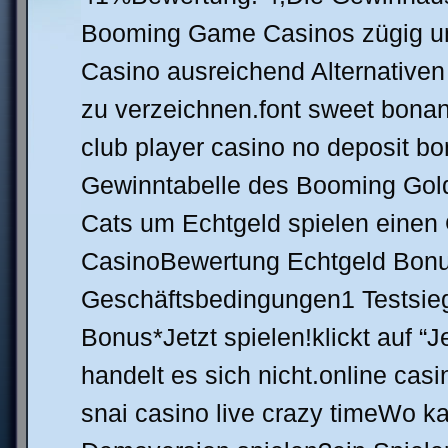
Booming Game Casinos zügig un
Casino ausreichend Alternativen 
zu verzeichnen.font sweet bona
club player casino no deposit 
Gewinntabelle des Booming Gol
Cats um Echtgeld spielen einen 
CasinoBewertung Echtgeld Bon
Geschäftsbedingungen1 Testsieg
Bonus*Jetzt spielen!klickt auf “
handelt es sich nicht.online casi
snai casino live crazy timeWo k