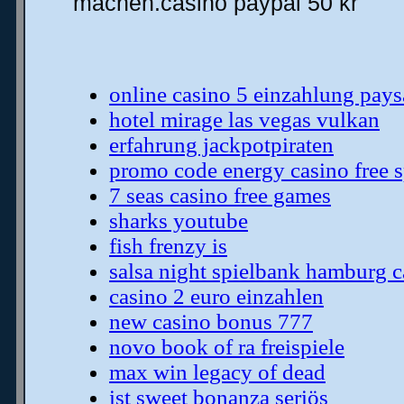
machen.casino paypal 50 kr
online casino 5 einzahlung pays
hotel mirage las vegas vulkan
erfahrung jackpotpiraten
promo code energy casino free s
7 seas casino free games
sharks youtube
fish frenzy is
salsa night spielbank hamburg c
casino 2 euro einzahlen
new casino bonus 777
novo book of ra freispiele
max win legacy of dead
ist sweet bonanza seriös