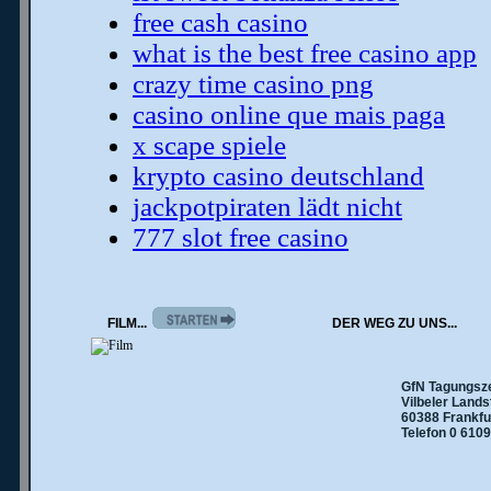
free cash casino
what is the best free casino app
crazy time casino png
casino online que mais paga
x scape spiele
krypto casino deutschland
jackpotpiraten lädt nicht
777 slot free casino
FILM...
DER WEG ZU UNS...
GfN Tagungsz
Vilbeler Land
60388 Frankfu
Telefon 0 6109