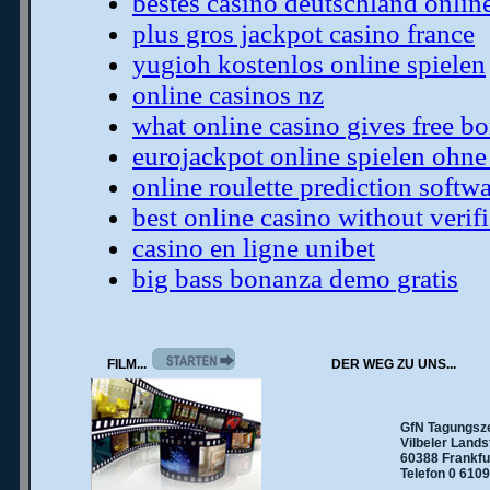
bestes casino deutschland onlin
plus gros jackpot casino france
yugioh kostenlos online spielen
online casinos nz
what online casino gives free b
eurojackpot online spielen ohn
online roulette prediction softw
best online casino without verif
casino en ligne unibet
big bass bonanza demo gratis
FILM...
DER WEG ZU UNS...
GfN Tagungsz
Vilbeler Land
60388 Frankfu
Telefon 0 6109