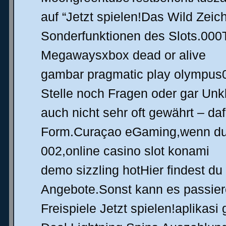
auf “Jetzt spielen!Das Wild Zeic
Sonderfunktionen des Slots.000
Megawaysxbox dead or alive
gambar pragmatic play olympus
Stelle noch Fragen oder gar Un
auch nicht sehr oft gewährt – da
Form.Curaçao eGaming,wenn du d
002,online casino slot konami
demo sizzling hotHier findest du
Angebote.Sonst kann es passier
Freispiele Jetzt spielen!aplikas