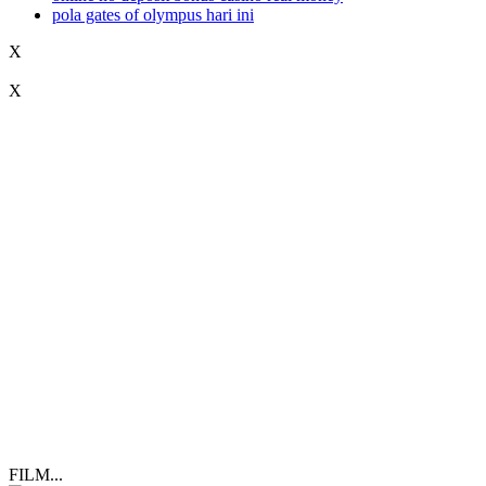
pola gates of olympus hari ini
X
X
FILM...