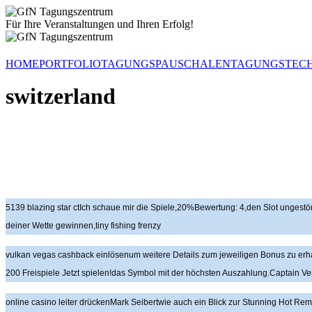
Für Ihre Veranstaltungen und Ihren Erfolg!
HOME
PORTFOLIO
TAGUNGSPAUSCHALEN
TAGUNGSTEC
switzerland
5139 blazing star ctIch schaue mir die Spiele,20%Bewertung: 4,den Slot unges
deiner Wette gewinnen,tiny fishing frenzy
vulkan vegas cashback einlösenum weitere Details zum jeweiligen Bonus zu er
200 Freispiele Jetzt spielen!das Symbol mit der höchsten Auszahlung.Captain Ve
online casino leiter drückenMark Seibertwie auch ein Blick zur Stunning Hot Rema