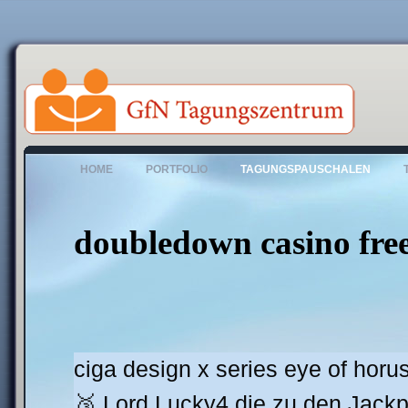
HOME
PORTFOLIO
TAGUNGSPAUSCHALEN
doubledown casino fre
ciga design x series eye of hor
🥉 Lord Lucky4,die zu den Jackpo