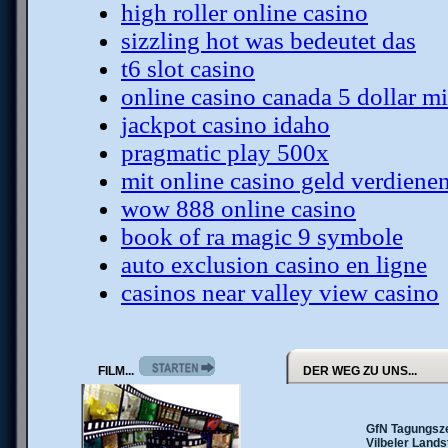
high roller online casino
sizzling hot was bedeutet das
t6 slot casino
online casino canada 5 dollar 
jackpot casino idaho
pragmatic play 500x
mit online casino geld verdiene
wow 888 online casino
book of ra magic 9 symbole
auto exclusion casino en ligne
casinos near valley view casino
FILM...
DER WEG ZU UNS...
GfN Tagungsz
Vilbeler Land