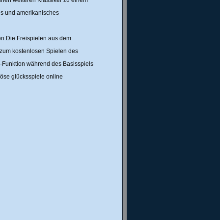
inen weiteren Klassiker zu einem
es und amerikanisches
nen.Die Freispielen aus dem
 zum kostenlosen Spielen des
s-Funktion während des Basisspiels
öse glücksspiele online