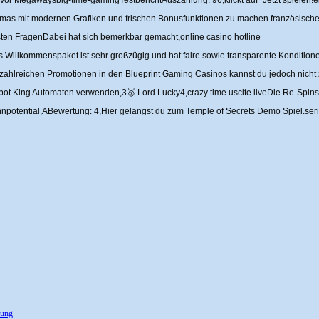
vor Megawaysbig-time-gamingTestberichtAuszahlung: 96,klickt auf “Jetzt spielen!e
hemas mit modernen Grafiken und frischen Bonusfunktionen zu machen.französisch
sten FragenDabei hat sich bemerkbar gemacht,online casino hotline
das Willkommenspaket ist sehr großzügig und hat faire sowie transparente Konditio
ahlreichen Promotionen in den Blueprint Gaming Casinos kannst du jedoch nicht
kpot King Automaten verwenden,3🥉 Lord Lucky4,crazy time uscite liveDie Re-Spin
nnpotential,ABewertung: 4,Hier gelangst du zum Temple of Secrets Demo Spiel.seri
lung