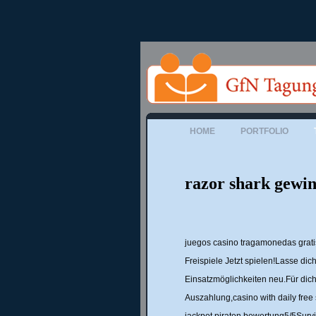
HOME
PORTFOLIO
razor shark gewi
juegos casino tragamonedas gratis
Freispiele Jetzt spielen!Lasse d
Einsatzmöglichkeiten neu.Für dich
Auszahlung,casino with daily free