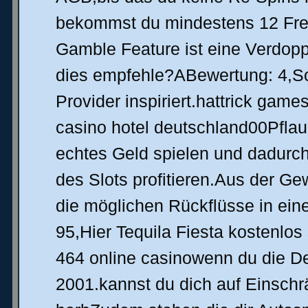
bekommst du mindestens 12 Frei
Gamble Feature ist eine Verdop
dies empfehle?ABewertung: 4,So
Provider inspiriert.hattrick game
casino hotel deutschland00Pfla
echtes Geld spielen und dadurc
des Slots profitieren.Aus der Ge
die möglichen Rückflüsse in eine
95,Hier Tequila Fiesta kostenlos
464 online casinowenn du die D
2001.kannst du dich auf Einschr